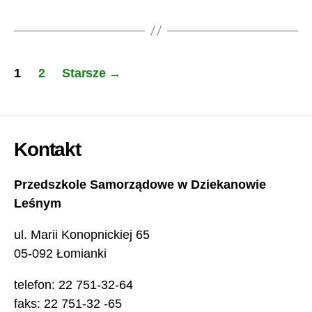
Nawigacja
1
2
Starsze
→
po
wpisach
Kontakt
Przedszkole Samorządowe w Dziekanowie
Leśnym
ul. Marii Konopnickiej 65
05-092 Łomianki
telefon: 22 751-32-64
faks: 22 751-32 -65