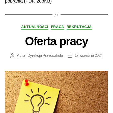
pobrania (PDF, 288KB)
Kategorie
AKTUALNOŚCI
PRACA
REKRUTACJA
Oferta pracy
Autor:
Dyrekcja Przedszkola
17 września 2024
Autor
Data
wpisu
wpisu