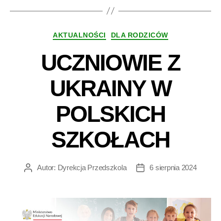
Kategorie
AKTUALNOŚCI
DLA RODZICÓW
UCZNIOWIE Z
UKRAINY W
POLSKICH
SZKOŁACH
Autor:
Dyrekcja Przedszkola
6 sierpnia 2024
Autor
Data
wpisu
wpisu