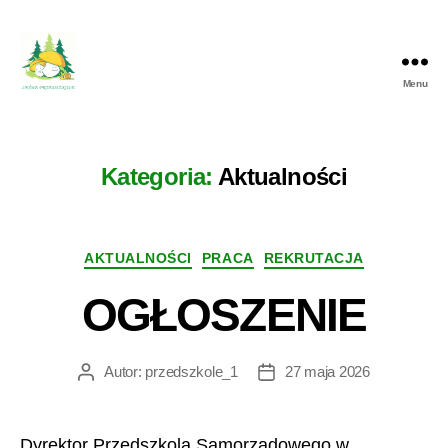
Menu
Przedszkole
Dziekanów
Leśny
Kategoria:
Aktualności
Kategorie
AKTUALNOŚCI
PRACA
REKRUTACJA
OGŁOSZENIE
Autor:
przedszkole_1
27 maja 2026
Autor
Data
wpisu
wpisu
Dyrektor Przedszkola Samorządowego w