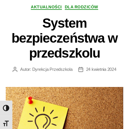
Kategorie
AKTUALNOŚCI
DLA RODZICÓW
System
bezpieczeństwa w
przedszkolu
Autor:
Dyrekcja Przedszkola
24 kwietnia 2024
Autor
Data
wpisu
wpisu
TOGGLE HIGH CONTRAST
TOGGLE FONT SIZE